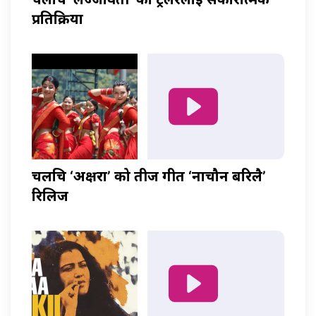
प्रतिक्रिया
चलचित्र ‘अक्षरा’ को तीज गीत ‘नाचौन बरिलै’
रिलिज