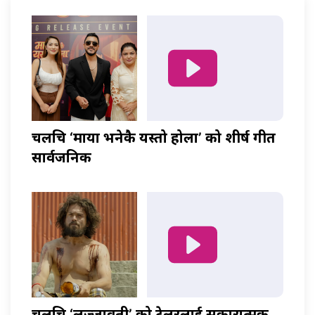
चलचित्र ‘माया भनेकै यस्तो होला’ को शीर्ष गीत
सार्वजनिक
चलचित्र ‘लज्जावती’ को ट्रेलरलाई सकारात्मक