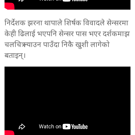
निर्देशक झरना थापाले शिर्षक विवादले सेन्सरमा
केही ढिलाई भएपनि सेन्सर पास भएर दर्शकमाझ
चलचित्र ल्याउन पाउँदा निकै खुशी लागेको
बताइन्।