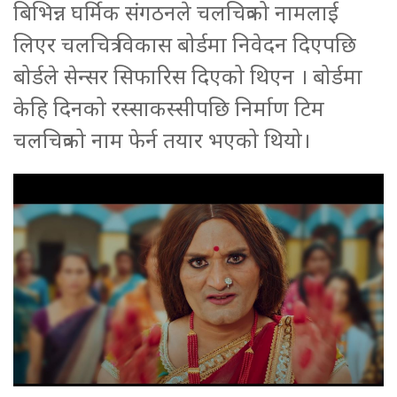
बिभिन्न घर्मिक संगठनले चलचित्रको नामलाई
लिएर चलचित्र विकास बोर्डमा निवेदन दिएपछि
बोर्डले सेन्सर सिफारिस दिएको थिएन । बोर्डमा
केहि दिनको रस्साकस्सीपछि निर्माण टिम
चलचित्रको नाम फेर्न तयार भएको थियो।