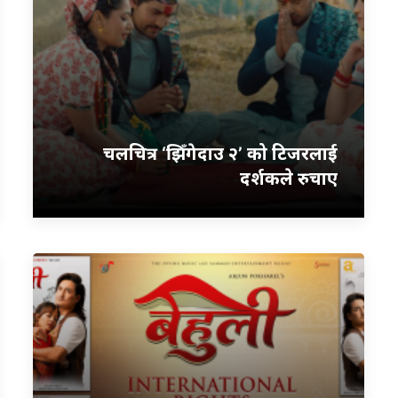
चलचित्र ‘झिँगेदाउ २’ को टिजरलाई
दर्शकले रुचाए