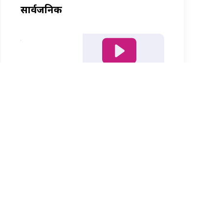
सार्वजनिक
नीता र अशोकको मनछुने दृश्यमा
‘पार्वती’ टीजर
TRENDING NEWS
हलीको प्रचार अभियान : पोस्टरले