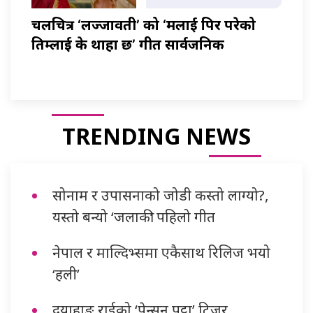
चलचित्र ‘लज्जावती’ को ‘मलाई पिर परेको
तिम्लाई के थाहा छ’ गीत सार्वजनिक
TRENDING NEWS
सोनाम र उपासनाको जोडी कस्तो लाग्यो?,
यस्तो बन्यो ‘जलाकी’ पहिलो गीत
नेपाल र माल्दिभ्समा एकैसाथ रिलिज भयो
‘हली’
दयाहाङ राईको ‘पेन्सन पट्टा’ टिजर