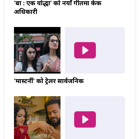
‘बा : एक योद्धा’ को नयाँ गीतमा केकी
अधिकारी
‘मास्टर्नी’ को ट्रेलर सार्वजनिक