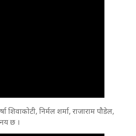
षा शिवाकोटी, निर्मल शर्मा, राजाराम पौडेल,
नय छ ।