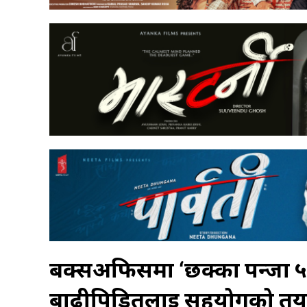
बक्सअफिसमा ‘छक्का पन्जा ५
बाढीपिडितलाई सहयोगको तय