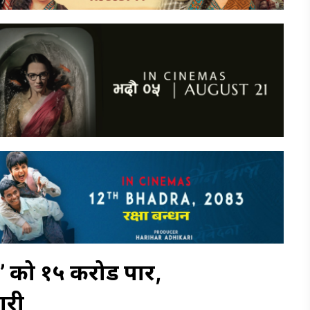
’ को १५ करोड पार,
ारी