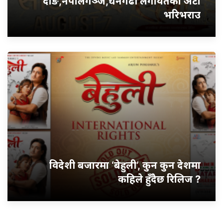
दाङ,नेपालगञ्ज,धनगढी लगायतका अटो
भरिभराउ
विदेशी बजारमा ‘बेहुली’, कुन कुन देशमा
कहिले हुँदैछ रिलिज ?