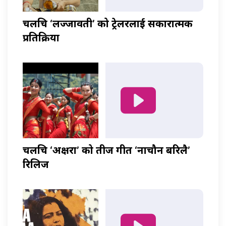
चलचित्र ‘लज्जावती’ को ट्रेलरलाई सकारात्मक
प्रतिक्रिया
चलचित्र ‘अक्षरा’ को तीज गीत ‘नाचौन बरिलै’
रिलिज