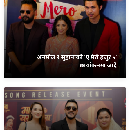
अनमोल र सुहानाको ‘ए मेरो हजुर ५’
छायांकनमा जादै