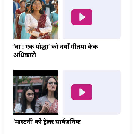
‘बा : एक योद्धा’ को नयाँ गीतमा केकी
अधिकारी
‘मास्टर्नी’ को ट्रेलर सार्वजनिक