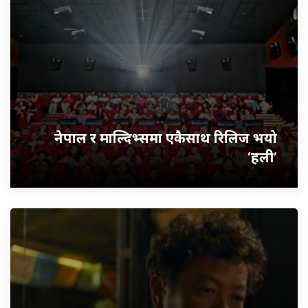
नेपाल र माल्दिभ्समा एकैसाथ रिलिज भयो
‘हली’